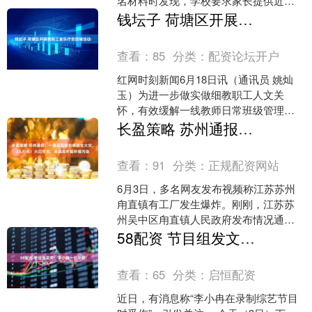
名材料时发现，学校要求家长提供近三
个月工资流水。 据了解，按照丹阳市中
钱坛子 荷塘区开展教职工音乐疗愈团辅活动
小学招生政策，城区....
查看：
85
分类：
配资论坛开户
红网时刻新闻6月18日讯（通讯员 姚灿
玉）为进一步做实做细教职工人文关
怀，有效缓解一线教师日常班级管理、
课堂教学、家校沟通带来的身心压力，
长盈策略 苏州通报：一废品回收仓库发生火灾，2人灼伤！火已扑灭，未造成外部环境污染
帮助教师调适情绪状态、....
查看：
91
分类：
正规配资网站
6月3日，多名网友发布视频称江苏苏州
甪直镇有工厂发生爆炸。刚刚，江苏苏
州吴中区甪直镇人民政府发布情况通
报： 今日11时54分，甪直镇一废品回收
58配资 节目组发文：李小冉一切平安
仓库发生火灾，消防....
查看：
65
分类：
启恒配资
近日，有消息称“李小冉在录制综艺节目