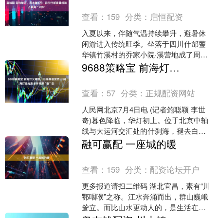
查看：
159
分类：
启恒配资
入夏以来，伴随气温持续攀升，避暑休
闲游进入传统旺季。坐落于四川什邡蓥
华镇竹溪村的乔家小院·溪营地成了周边
市民游客的热门选择。 “自5月以来，民
9688策略宝 前海灯火璀璨，后海静谧安然 什刹海打造光影水岸间新“夜”态
宿周末客房基本处于....
查看：
57
分类：
正规配资网站
人民网北京7月4日电 (记者鲍聪颖 李世
奇)暮色降临，华灯初上。位于北京中轴
线与大运河交汇处的什刹海，褪去白日
喧嚣，被温婉光影轻柔包裹。前海灯火
融可赢配 一座城的暖
璀璨，后海静谧安....
查看：
159
分类：
配资论坛开户
更多报道请扫二维码 湖北宜昌，素有“川
鄂咽喉”之称。江水奔涌而出，群山巍峨
耸立。而比山水更动人的，是生活在这
里的人。 过去一年多，一个关于“神秘