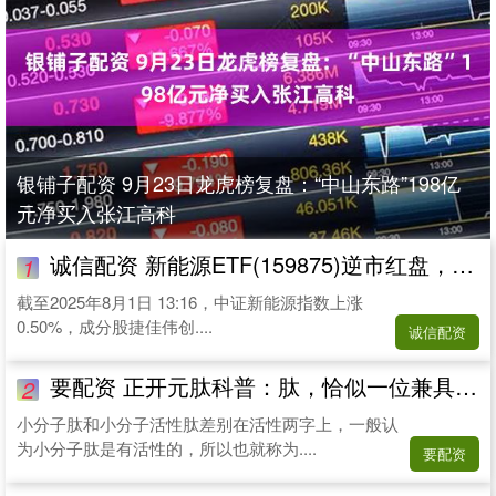
银铺子配资 9月23日龙虎榜复盘：“中山东路”198亿
元净买入张江高科
诚信配资 新能源ETF(159875)逆市红盘，成分股捷佳伟创20cm涨停
1
截至2025年8月1日 13:16，中证新能源指数上涨
0.50%，成分股捷佳伟创....
诚信配资
要配资 正开元肽科普：肽，恰似一位兼具中西医专业素养的医家！_研究_氨基酸_中药
2
小分子肽和小分子活性肽差别在活性两字上，一般认
为小分子肽是有活性的，所以也就称为....
要配资