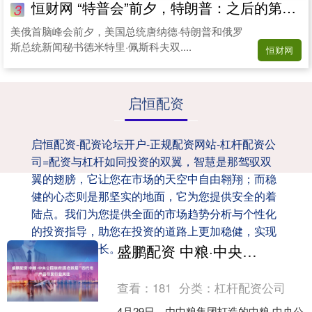
恒财网 “特普会”前夕，特朗普：之后的第二次会晤更重要_普京_俄罗斯_石油
3
美俄首脑峰会前夕，美国总统唐纳德·特朗普和俄罗
斯总统新闻秘书德米特里·佩斯科夫双....
恒财网
启恒配资
启恒配资-配资论坛开户-正规配资网站-杠杆配资公
司=配资与杠杆如同投资的双翼，智慧是那驾驭双
翼的翅膀，它让您在市场的天空中自由翱翔；而稳
健的心态则是那坚实的地面，它为您提供安全的着
陆点。我们为您提供全面的市场趋势分析与个性化
的投资指导，助您在投资的道路上更加稳健，实现
财富的持续增长。
盛鹏配资 中粮·中央公园瑞府|雲启跃层“四代宅”产品引发行业关注
查看：
181
分类：
杠杆配资公司
4月29日，由中粮集团打造的中粮·中央公