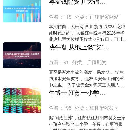
粤友钱配资 川大锦江学院举行2026年毕业典礼暨学位授予仪式
人”的善意故事，....
查看：
118
分类：
正规配资网站
本文转自：人民网-四川频道 以奋斗之我
赴时代之约 川大锦江学院举行2026年毕
业典礼暨学位授予仪式 6月17日，四川大
学锦江学院2026年毕业典礼暨学位授予
快牛盘 从纸上谈“安”到水上实操！兴山这堂防溺水实景课太扎实了
仪....
查看：
91
分类：
启恒配资
夏季是溺水事故的高发、易发期， 学生
防溺水安全教育， 是校园安全工作的重
中之重。 为了让安全知识真正入脑入
心， 切实提升学生自救互救能力， 6月
牛博士 江苏一小学招生要求家长提供近3个月工资流水，校方称可以加5分，积分不足外来务工人员子女或无法顺利入学；当地教育局回应
10日， 兴山县....
查看：
195
分类：
杠杆配资公司
据“问政江苏”，江苏镇江丹阳市吴女士家
小孩今年秋季上小学一年级，在填写报