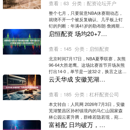
查看：
63
分类：
配资论坛开户
整个七月，只要留意NBA休赛期动态，
就绕不开一个被反复确认、几乎板上钉
钉的判断：年满41岁的勒布朗·詹姆斯，
必将重返克利夫兰骑士队，在这座承载
启恒配资 场均20+7前四顺位最稳！布泽尔签5380万有理 灰熊19+2名单他锁先发
青春记忆的城市画下....
查看：
145
分类：
启恒配资
北京时间7月17日，NBA夏季联赛，灰熊
96-64大胜老鹰。这场比赛首节开场灰熊
打出14-0，单节是一波32-2，换言之这场
比赛一节就打完了，后面的三节都是垃
云天华成 安徽芜湖：云海绕山峦 风景美如画
圾....
查看：
185
分类：
杠杆配资公司
本文转自：人民网 2026年7月3日，安徽
芜湖繁昌区孙村镇境内的马仁山国家森
林公园云雾升腾，群峰若隐若现，宛如
一幅水墨画卷。鲁君元摄（人民图片
富裕配 日均破万，周末破3万！四川什邡避暑经济入夏即“火热”
网）....