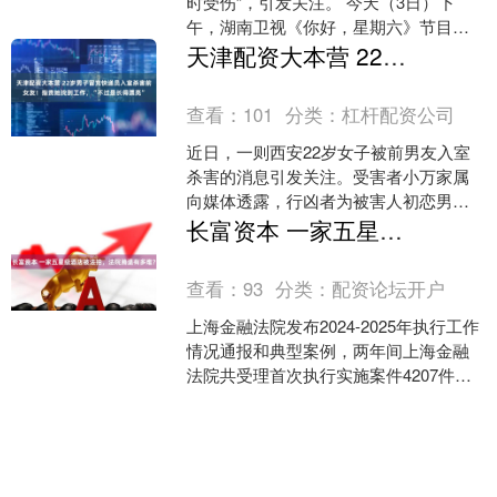
时受伤”，引发关注。 今天（3日）下
午，湖南卫视《你好，星期六》节目组
发文回应称： 非常感谢大家对节目及嘉
天津配资大本营 22岁男子冒充快递员入室杀害前女友！指责她找到工作，“不过是长得漂亮”
宾的关注与支持！经....
查看：
101
分类：
杠杆配资公司
近日，一则西安22岁女子被前男友入室
杀害的消息引发关注。受害者小万家属
向媒体透露，行凶者为被害人初恋男友
张某，出生于2003年。 事发时间是2025
长富资本 一家五星级酒店被法拍，法院腾退有多难？
年11月23....
查看：
93
分类：
配资论坛开户
上海金融法院发布2024-2025年执行工作
情况通报和典型案例，两年间上海金融
法院共受理首次执行实施案件4207件，
结案4188件，执行到位金额460余亿元。
收....