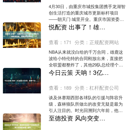
4月30日，由重庆市城投集团携手龙湖智
创生活打造的重庆城市更新标杆项目
——朝天门·城里开业。重庆市国资委、
市商务委、市工商联、渝中区政府相关
悦配资 出事了！雄鹿4年6400万续约小特伦特遭联盟彻查，暗箱协议引猜想
领导，重庆城投集团、....
查看：
171
分类：
正规配资网站
NBA从来就没白给的千万合同，雄鹿这
波给小特伦特的合同刚放出来，直接把
全联盟都整炸了，其他29队总经理个个
皱眉头，都闻出不对劲了。现在NBA官
今日云策 天呐！3亿超级大合同！我嘞个去……
方直接下场彻查，这....
查看：
189
分类：
杠杆配资公司
谈及休赛期西部各球队的引援与阵容升
级，森林狼队所做出的改变无疑是最为
引人注目的。时光回溯到六年前，他们
凭借手中的状元签，毅然决然地选中了
至德投资 风向突变！詹姆斯休赛期下家格局改写，勇士逆势跻身第一梯队
潜力无限的华子；而今夏，....