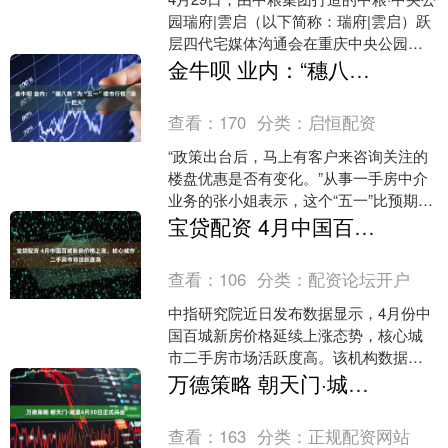
园瑞府|雲启（以下简称：瑞府|雲启）跃
层四代宅媒体沟通会在重庆中央公园举
行。活动吸引多家主流媒体及行业人士
金牛呗 业内：“穗八条”为“五一”楼市行情“添一把火”
到场，围绕“好....
查看：
170
分类：
启恒配资
“政策出台后，马上有客户来咨询关注的
楼盘优惠是否有变化。”从事一手房中介
业务的张小姐表示，这个“五一”比预期的
更忙。“五一”假期，广州发布《关于进一
宝贷配资 4月中国百城新房价格上涨，核心城市二手房市场活跃度高
步促进房地产....
查看：
106
分类：
配资论坛开户
中指研究院近日发布数据显示，4月份中
国百城新房价格延续上涨态势，核心城
市二手房市场活跃度高。该机构数据显
示，2026年4月，中国100个城市新建住
万德策略 朝天门·城里4月30日正式开业
宅平均价格为每....
查看：
163
分类：
正规配资网站