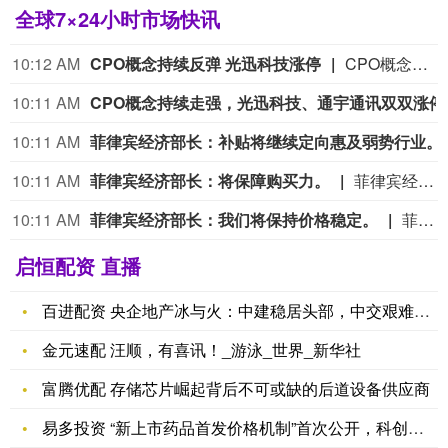
全球7×24小时市场快讯
10:12 AM
CPO概念持续反弹 光迅科技涨停
CPO概念盘中持续反弹，光迅科技涨停，联讯仪器、光库科技、东山精密、汇绿生态、长光华芯等跟涨。
10:11 AM
CPO概
10:11 AM
菲律宾经济部长：
10:11 AM
菲律宾经济部长：将保障购买力。
菲律宾经济部长：将保障购买力。
10:11 AM
菲律宾经济部长：我们将保持价格稳定。
菲律宾经济部长：我们将保持价格稳定。
启恒配资 直播
百进配资 央企地产冰与火：中建稳居头部，中交艰难保壳
金元速配 汪顺，有喜讯！_游泳_世界_新华社
富腾优配 存储芯片崛起背后不可或缺的后道设备供应商
易多投资 “新上市药品首发价格机制”首次公开，科创医药ETF